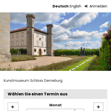
Zum
Deutsch
English
Anmelden
Haupt-
Tickets
Inhalt
springen
Kunstmuseum Schloss Derneburg
Wählen Sie einen Termin aus
Monat