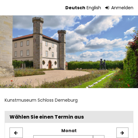
Zum
Deutsch
English
Anmelden
Haupt-
Tickets
Inhalt
springen
Kunstmuseum Schloss Derneburg
Wählen Sie einen Termin aus
Monat