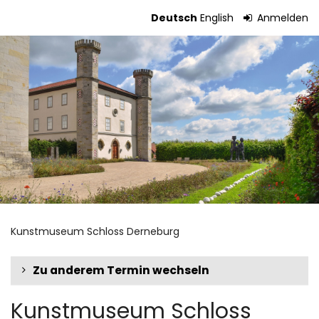
Zum
Deutsch
English
Anmelden
Haupt-
Tickets
Inhalt
springen
Kunstmuseum Schloss Derneburg
Zu anderem Termin wechseln
Kunstmuseum Schloss