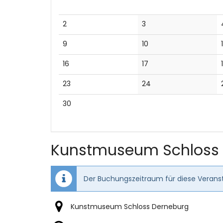
Keine
Keine
2
3
Veranstaltungen
Veranstaltungen
Keine
Keine
9
10
1
Veranstaltungen
Veranstaltungen
Keine
Keine
16
17
Veranstaltungen
Veranstaltungen
Keine
Keine
23
24
Veranstaltungen
Veranstaltungen
Keine
30
Veranstaltungen
Kunstmuseum Schloss
Der Buchungszeitraum für diese Veranst
Kunstmuseum Schloss Derneburg