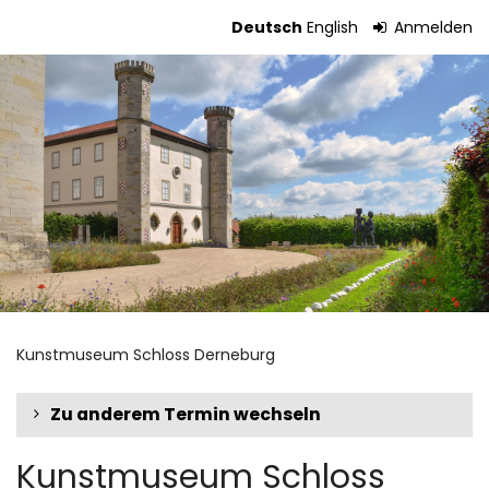
Zum
Deutsch
English
Anmelden
Haupt-
Tickets
Inhalt
springen
Kunstmuseum Schloss Derneburg
Zu anderem Termin wechseln
Kunstmuseum Schloss