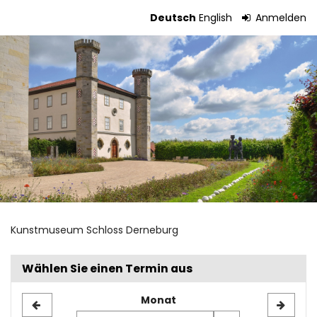
Zum
Deutsch
English
Anmelden
Haupt-
Tickets
Inhalt
springen
Kunstmuseum Schloss Derneburg
Wählen Sie einen Termin aus
Monat