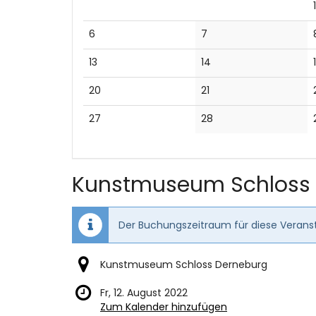
1
Keine
Keine
6
7
Veranstaltungen
Veranstaltungen
Keine
Keine
13
14
Veranstaltungen
Veranstaltungen
Keine
Keine
20
21
Veranstaltungen
Veranstaltungen
Keine
Keine
27
28
Veranstaltungen
Veranstaltungen
Kunstmuseum Schloss
Der Buchungszeitraum für diese Veranst
Kunstmuseum Schloss Derneburg
Fr, 12. August 2022
Zum Kalender hinzufügen