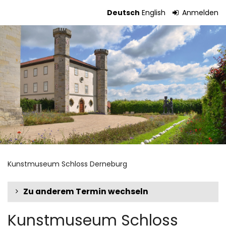
Zum
Deutsch
English
Anmelden
Haupt-
Tickets
Inhalt
springen
Kunstmuseum Schloss Derneburg
Zu anderem Termin wechseln
Kunstmuseum Schloss