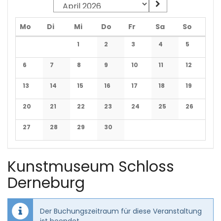
Montag
Dienstag
Mittwoch
Donnerstag
Freitag
Samstag
Sonnta
Mo
Di
Mi
Do
Fr
Sa
So
Kalender
1
2
3
4
5
Keine Veranstaltungen
Keine Veranstaltungen
Keine Veranstaltungen
Keine Veranstaltun
Keine Veran
6
7
8
9
10
11
12
Keine Veranstaltungen
Keine Veranstaltungen
Keine Veranstaltungen
Keine Veranstaltungen
Keine Veranstaltungen
Keine Veranstaltun
Keine Veran
13
14
15
16
17
18
19
Keine Veranstaltungen
Keine Veranstaltungen
Keine Veranstaltungen
Keine Veranstaltungen
Keine Veranstaltungen
Keine Veranstaltun
Keine Veran
20
21
22
23
24
25
26
Keine Veranstaltungen
Keine Veranstaltungen
Keine Veranstaltungen
Keine Veranstaltungen
Keine Veranstaltungen
Keine Veranstaltun
Keine Veran
27
28
29
30
Keine Veranstaltungen
Keine Veranstaltungen
Keine Veranstaltungen
Keine Veranstaltungen
Kunstmuseum Schloss
Derneburg
Der Buchungszeitraum für diese Veranstaltung
ist beendet.