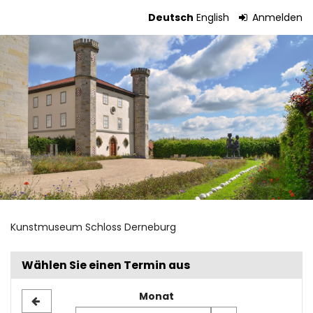
Zum
Deutsch
English
Anmelden
Haupt-
Tickets
Inhalt
springen
Kunstmuseum Schloss Derneburg
Wählen Sie einen Termin aus
Monat