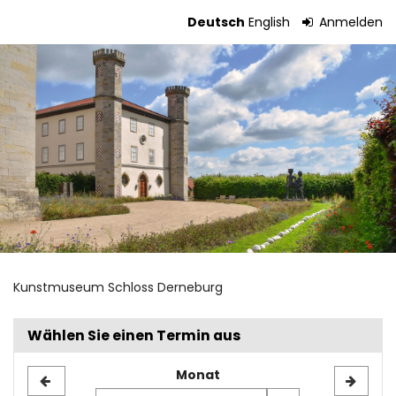
Zum
Deutsch
English
Anmelden
Haupt-
Tickets
Inhalt
springen
Kunstmuseum Schloss Derneburg
Wählen Sie einen Termin aus
Monat