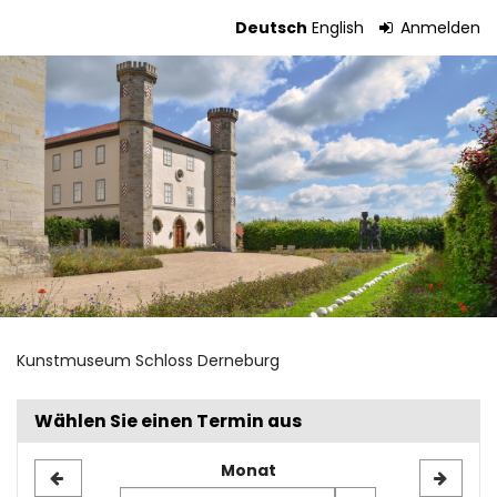
Zum
Deutsch
English
Anmelden
Haupt-
Tickets
Inhalt
springen
Kunstmuseum Schloss Derneburg
Wählen Sie einen Termin aus
Monat