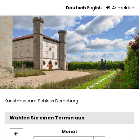
Zum
Deutsch
English
Anmelden
Haupt-
Tickets
Inhalt
springen
Kunstmuseum Schloss Derneburg
Wählen Sie einen Termin aus
Monat