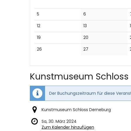
Keine
Keine
5
6
Veranstaltungen
Veranstaltungen
Keine
Keine
12
13
Veranstaltungen
Veranstaltungen
Keine
Keine
19
20
Veranstaltungen
Veranstaltungen
Keine
Keine
26
27
Veranstaltungen
Veranstaltungen
Kunstmuseum Schloss
Der Buchungszeitraum für diese Veranst
Kunstmuseum Schloss Derneburg
Sa, 30. März 2024
Zum Kalender hinzufügen