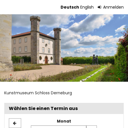
Zum
Deutsch
English
Anmelden
Haupt-
Tickets
Inhalt
springen
Kunstmuseum Schloss Derneburg
Wählen Sie einen Termin aus
Monat