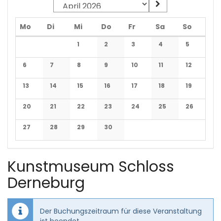
Montag
Dienstag
Mittwoch
Donnerstag
Freitag
Samstag
Sonnta
Mo
Di
Mi
Do
Fr
Sa
So
Kalender
1
2
3
4
5
Keine Veranstaltungen
Keine Veranstaltungen
Keine Veranstaltungen
Keine Veranstaltun
Keine Veran
6
7
8
9
10
11
12
Keine Veranstaltungen
Keine Veranstaltungen
Keine Veranstaltungen
Keine Veranstaltungen
Keine Veranstaltungen
Keine Veranstaltun
Keine Veran
13
14
15
16
17
18
19
Keine Veranstaltungen
Keine Veranstaltungen
Keine Veranstaltungen
Keine Veranstaltungen
Keine Veranstaltungen
Keine Veranstaltun
Keine Veran
20
21
22
23
24
25
26
Keine Veranstaltungen
Keine Veranstaltungen
Keine Veranstaltungen
Keine Veranstaltungen
Keine Veranstaltungen
Keine Veranstaltun
Keine Veran
27
28
29
30
Keine Veranstaltungen
Keine Veranstaltungen
Keine Veranstaltungen
Keine Veranstaltungen
Kunstmuseum Schloss
Derneburg
Der Buchungszeitraum für diese Veranstaltung
ist beendet.