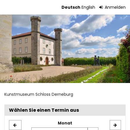
Zum
Deutsch
English
Anmelden
Haupt-
Tickets
Inhalt
springen
Kunstmuseum Schloss Derneburg
Wählen Sie einen Termin aus
Monat