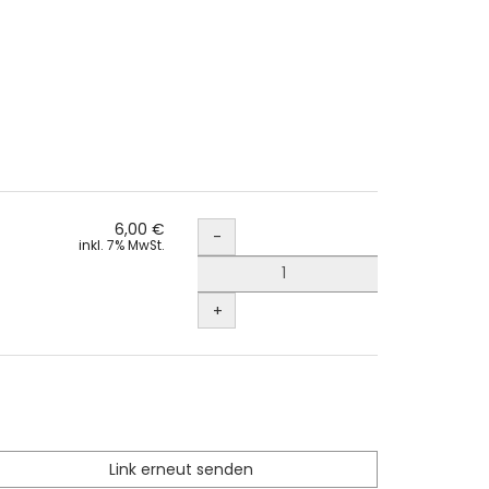
Menge
6,00 €
-
inkl. 7% MwSt.
+
Link erneut senden