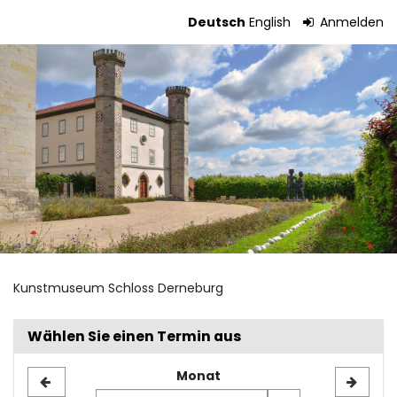
Zum
Deutsch
English
Anmelden
Haupt-
Tickets
Inhalt
springen
Kunstmuseum Schloss Derneburg
Wählen Sie einen Termin aus
Monat